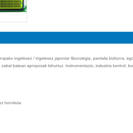
ko ingelesez / ingelesez japoniar liburutegia, pantaila bizkorra, ego
i zabal batean aproposak bihurtuz. instrumentazio, industria kontrol,
ez hornituta