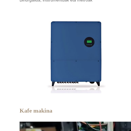
Bihurgailua, instrumentuak eta metroak
Kafe makina