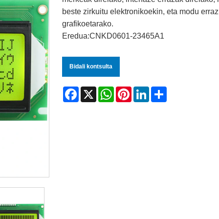
beste zirkuitu elektronikoekin, eta modu erraz
grafikoetarako.
Eredua:CNKD0601-23465A1
Bidali kontsulta
Facebook
X
WhatsApp
Pinterest
LinkedIn
Share