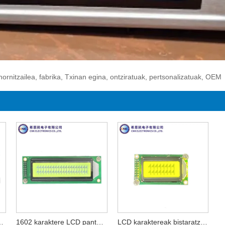
hornitzailea, fabrika, Txinan egina, ontziratuak, pertsonalizatuak, OEM
istaratzeko modulua
1602 karaktere LCD pantaila
LCD karaktereak bistaratzeko moduluak