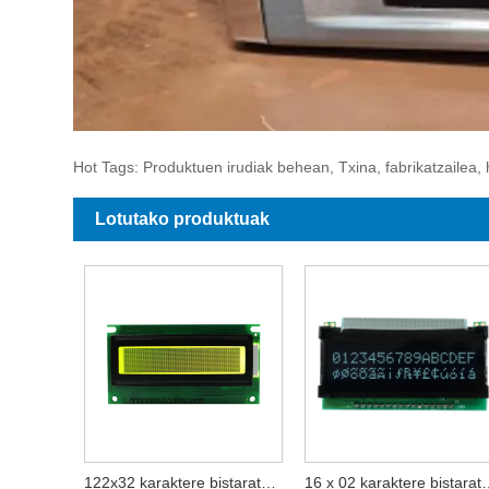
Hot Tags: Produktuen irudiak behean, Txina, fabrikatzailea, 
Lotutako produktuak
122x32 karaktere bistaratzeko modulua
16 x 02 karaktere b