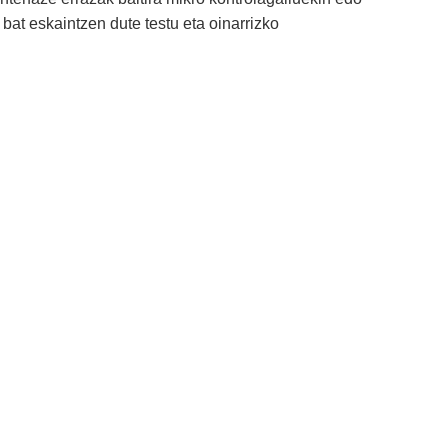
 bat eskaintzen dute testu eta oinarrizko