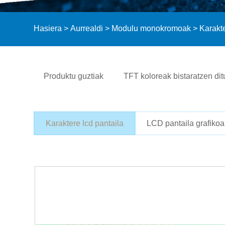
Hasiera
>
Aurrealdi
>
Modulu monokromoak
>
Karakte
Produktu guztiak
TFT koloreak bistaratzen dit
Karaktere lcd pantaila
LCD pantaila grafikoa