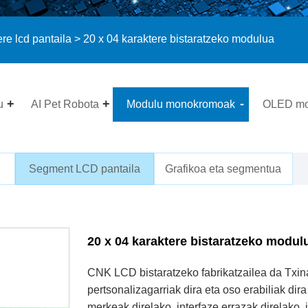
re lcd pantaila
> 20 x 04 karaktere bistaratzeko modulua
u
AI Pet Robota
Modulu monokromoak
OLED mo
Segment LCD pantaila
Grafikoa eta segmentua
20 x 04 karaktere bistaratzeko modul
CNK LCD bistaratzeko fabrikatzailea da Txi
pertsonalizagarriak dira eta oso erabiliak dir
merkeak direlako, interfaze errazak direlako, 