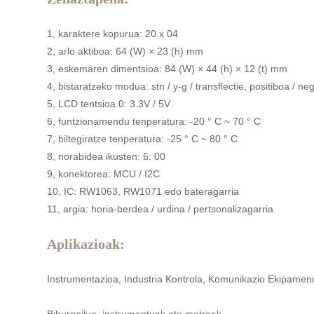
1, karaktere kopurua: 20 x 04
2, arlo aktiboa: 64 (W) × 23 (h) mm
3, eskemaren dimentsioa: 84 (W) × 44 (h) × 12 (t) mm
4, bistaratzeko modua: stn / y-g / transflectie, positiboa / ne
5, LCD tentsioa 0: 3.3V / 5V
6, funtzionamendu tenperatura: -20 ° C ~ 70 ° C
7, biltegiratze tenperatura: -25 ° C ~ 80 ° C
8, norabidea ikusten: 6: 00
9, konektorea: MCU / I2C
10, IC: RW1063, RW1071 edo bateragarria
11, argia: horia-berdea / urdina / pertsonalizagarria
Aplikazioak:
Instrumentazioa, Industria Kontrola, Komunikazio Ekipamen