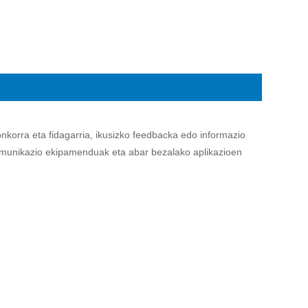
nkorra eta fidagarria, ikusizko feedbacka edo informazio
 komunikazio ekipamenduak eta abar bezalako aplikazioen