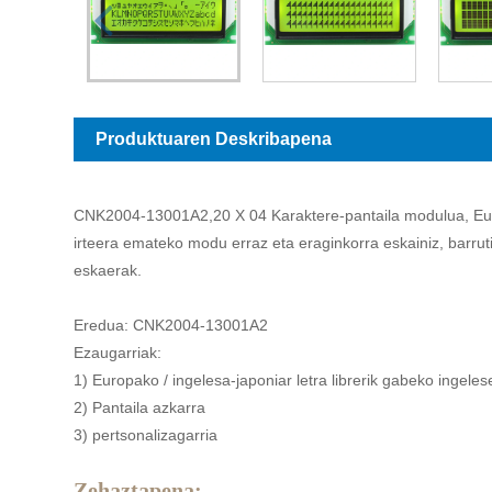
Produktuaren Deskribapena
CNK2004-13001A2,20 X 04 Karaktere-pantaila modulua, Europa
irteera emateko modu erraz eta eraginkorra eskainiz, barrut
eskaerak.
Eredua: CNK2004-13001A2
Ezaugarriak:
1) Europako / ingelesa-japoniar letra librerik gabeko ingeles
2) Pantaila azkarra
3) pertsonalizagarria
Zehaztapena: