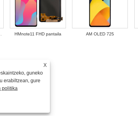
aren muntaia
HMnote11 FHD pantaila
AM OLED 725
X
eskaintzeko, guneko
u erabiltzean, gure
 politika