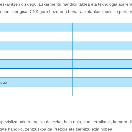
eskaintzen dizkiegu. Eskarmentu handiko taldea eta teknologia aurrer
ria den lider gisa, CNK gure bezeroen behar askotarikoek soluzio pertson
ndua
pezializatuak ere aplika daitezke, hala nola, irudi termikoak, kamera 
itate handiko, zentzuzkoa da Prezioa eta zerbitzu ezin hobea.