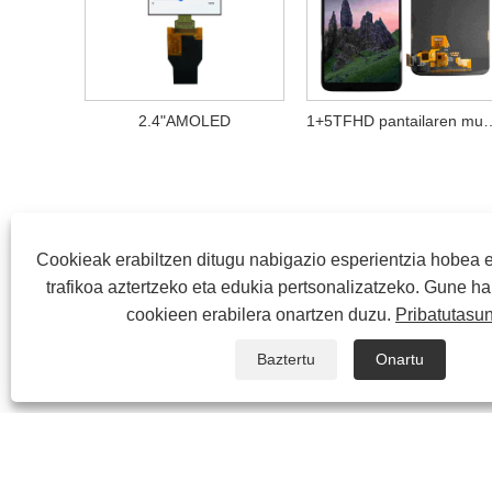
2.4"AMOLED
1+5TFHD pantail
Cookieak erabiltzen ditugu nabigazio esperientzia hobea 
trafikoa aztertzeko eta edukia pertsonalizatzeko. Gune ha
cookieen erabilera onartzen duzu.
Pribatutasun
Baztertu
Onartu