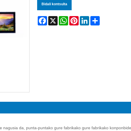
Bidali kontsulta
Facebook
X
WhatsApp
Pinterest
LinkedIn
Share
 nagusia da, punta-puntako gure fabrikako gure fabrikako konponbidea