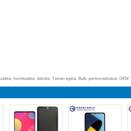
ailea, hornitzailea, fabrika, Txinan egina, Bulk, pertsonalizatua, OEM