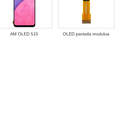
AM OLED 515
OLED pantaila modulua