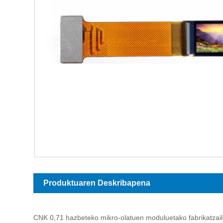
Produktuaren Deskribapena
CNK 0,71 hazbeteko mikro-olatuen moduluetako fabrikatzaile