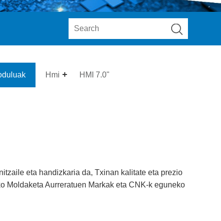
duluak
Hmi
HMI 7.0"
zaile eta handizkaria da, Txinan kalitate eta prezio
eko Moldaketa Aurreratuen Markak eta CNK-k eguneko
.