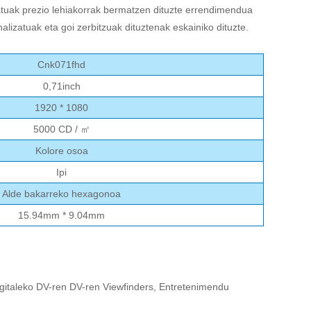
atuak prezio lehiakorrak bermatzen dituzte errendimendua
alizatuak eta goi zerbitzuak dituztenak eskainiko dituzte.
Cnk071fhd
0,71inch
1920 * 1080
5000 CD / ㎡
Kolore osoa
Ipi
Alde bakarreko hexagonoa
15.94mm * 9.04mm
digitaleko DV-ren DV-ren Viewfinders, Entretenimendu