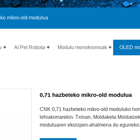
eko mikro-old modulua
u
AI Pet Robota
Modulu monokromoak
OLED mo
0,71 hazbeteko mikro-old modulua
CNK 0,71 hazbeteko mikro-old moduluko hornit
lehiakorrarekin. Txinan, Moldaketa Moldatz
moduluaren ekoizpen-ahalmena du eguneko