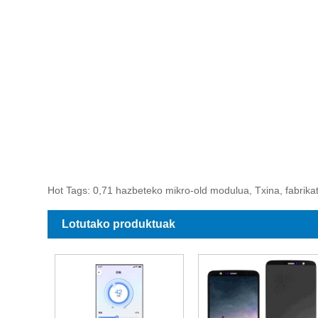
Hot Tags: 0,71 hazbeteko mikro-old modulua, Txina, fabrikatz
Lotutako produktuak