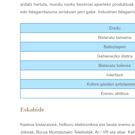
ardatz hartuta, mundu osoko bezeroei aparteko produktuak 
edo fidagarritasuna arriskuan jarri gabe. Industrian fidagar
Eredu
Bistaratu tamaina
Balioztapen
Gehienezko distira
Bistaratu kolorea
Interfaze
Kolore pixelen antolame
Eremu aktiboa
Eskabide
Kaskoa bistaratzea, helburu elektronikoa eta beste eremu es
Jokoak, Burua Muntatutako Telebistak, Ar / VR eta abar. Kal