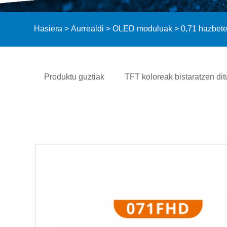
Hasiera
>
Aurrealdi
>
OLED moduluak
> 0,71 hazbet
Produktu guztiak
TFT koloreak bistaratzen dit